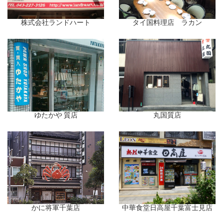
株式会社ランドハート
タイ国料理店 ラカン
ゆたかや 質店
丸国質店
かに将軍千葉店
中華食堂日高屋千葉富士見店