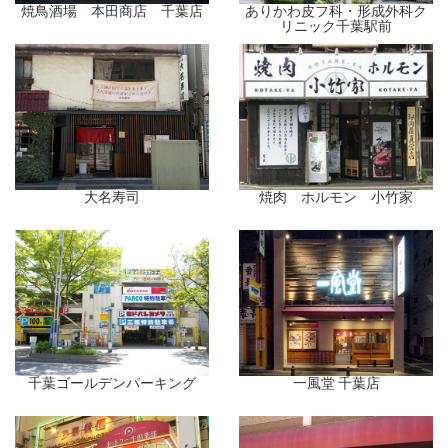
焼鳥酒場 本田商店 千葉店
ありかわ皮フ科・形成外科ク
リニック千葉駅前
大名寿司
焼肉 ホルモン 小竹家
千葉ゴールデンパーキング
一風堂 千葉店