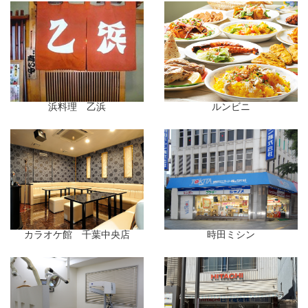
浜料理 乙浜
ルンビニ
カラオケ館 千葉中央店
時田ミシン