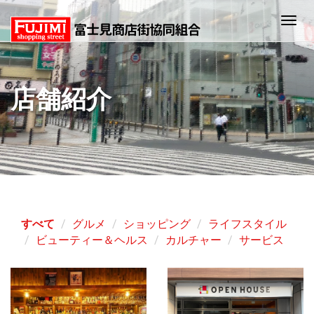
Togg
navig
すべて
グルメ
ショッピング
ライフスタイル
ビューティー＆ヘルス
カルチャー
サービス