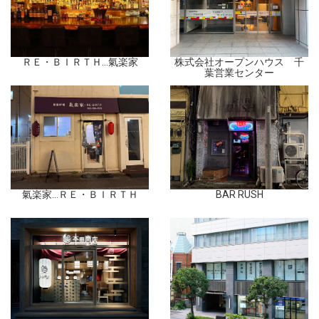
ＲＥ・ＢＩＲＴＨ…氣楽家
株式会社オープンハウス 千
葉営業センター
氣楽家…ＲＥ・ＢＩＲＴＨ
BAR RUSH