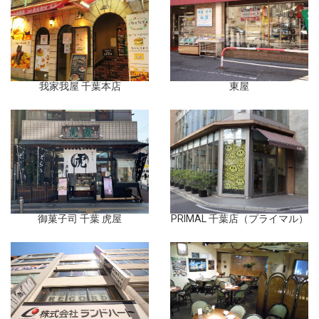
我家我屋 千葉本店
東屋
御菓子司 千葉 虎屋
PRIMAL 千葉店（プライマル）