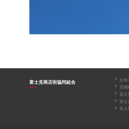
お知
富士見商店街協同組合
店舗
富士
富士
富士